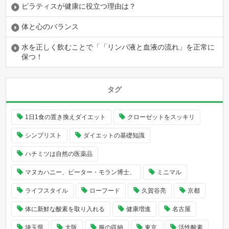
ピラティスが健康に役立つ理由は？
体と心のバランス
水を正しく飲むことで「「リンパ液と血液の流れ」を正常に
保つ！
タグ
1日1食の置き換えダイエット
クローゼットをスッキリ
シンプリスト
ダイエットの基礎知識
ハチミツは自然の医薬品
マヌカハニー、ピーター・モラン博士、
ミニマル
ライフスタイル
ローフード
久賀谷亮
京都
体に新鮮な酸素を取り入れる
健康増進
名古屋
埼玉県
大阪
服の収納
東京
活性酸素