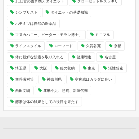
1日1食の置き換えダイエット
クローゼットをスッキリ
シンプリスト
ダイエットの基礎知識
ハチミツは自然の医薬品
マヌカハニー、ピーター・モラン博士、
ミニマル
ライフスタイル
ローフード
久賀谷亮
京都
体に新鮮な酸素を取り入れる
健康増進
名古屋
埼玉県
大阪
服の収納
東京
活性酸素
無呼吸対策
神奈川県
空腹感はカラダに良い
西田文朗
運動不足、筋肉、新陳代謝
酵素は体の触媒としての役目を果たす