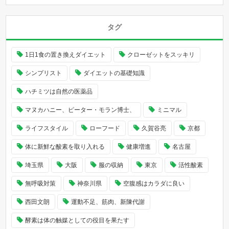
タグ
1日1食の置き換えダイエット
クローゼットをスッキリ
シンプリスト
ダイエットの基礎知識
ハチミツは自然の医薬品
マヌカハニー、ピーター・モラン博士、
ミニマル
ライフスタイル
ローフード
久賀谷亮
京都
体に新鮮な酸素を取り入れる
健康増進
名古屋
埼玉県
大阪
服の収納
東京
活性酸素
無呼吸対策
神奈川県
空腹感はカラダに良い
西田文朗
運動不足、筋肉、新陳代謝
酵素は体の触媒としての役目を果たす