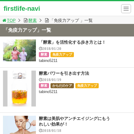
firstlife-navi
TOP
酵素
「免疫力アップ 」一覧
「免疫力アップ」一覧
「酵素」を活性化する歩き方とは！
2018/01/20
酵素
免疫力アップ
tabino5211
酵素パワーを引き出す方法
2018/01/19
酵素
からだのケア
免疫力アップ
tabino5211
酵素は美肌やアンチエイジングにもう
れしい効果が！
2018/01/18