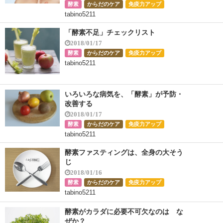
酵素
からだのケア
免疫力アップ
tabino5211
「酵素不足」チェックリスト
2018/01/17
酵素
からだのケア
免疫力アップ
tabino5211
いろいろな病気を、「酵素」が予防・
改善する
2018/01/17
酵素
からだのケア
免疫力アップ
tabino5211
酵素ファスティングは、全身の大そう
じ
2018/01/16
酵素
からだのケア
免疫力アップ
tabino5211
酵素がカラダに必要不可欠なのは な
ぜか？