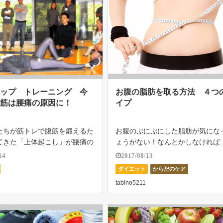
アップ トレーニング 今
お腹の脂肪を取る方法 ４つ
腹筋は腰痛の原因に！
イプ
たちが筋トレで腹筋を鍛えるた
お腹のぷにぷにした脂肪が気にな
てきた「上体起こし」が腰痛の
ょうがない！なんとかしなければ…
る！との衝撃的なニュースがあ
と思っている人は男性も女性も多
14
2017/08/13
ケットボール協会などでは驚き
はないでしょうか。お腹の脂肪を
ダイエット
からだのケア
がっている。日本のバスケット
のは、とても無理だ…..なんて思
tabino5211
会の指導者は、腹筋のトレーニ
[…]