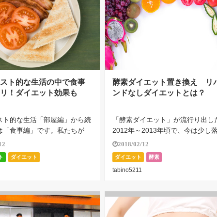
リスト的な生活の中で食事
酵素ダイエット置き換え リ
キリ！ダイエット効果も
ンドなしダイエットとは？
スト的な生活「部屋編」から続
「酵素ダイエット」が流行り出し
は「食事編」です。私たちが
2012年～2013年頃で、今は少し
活の中で欠かせない食事です
いた感じがします。多くの芸能人
12
2018/02/12
を省くミニマリスト的な生活を
ッションモデルが利用し大ブーム
ト
ダイエット
ダイエット
酵素
けていきます。ミニマリスト
起こしたことは記憶に新しく、イ
tabino5211
ちや色にこだわらないシンプル
ネット通販でもかなりの販売本数
 […]
[…]