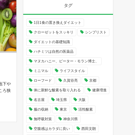
タグ
1日1食の置き換えダイエット
クローゼットをスッキリ
シンプリスト
ダイエットの基礎知識
ハチミツは自然の医薬品
マヌカハニー、ピーター・モラン博士、
ミニマル
ライフスタイル
ローフード
久賀谷亮
京都
地下や
ころ狭
体に新鮮な酸素を取り入れる
健康増進
しそう
名古屋
埼玉県
大阪
の豊富
服の収納
東京
活性酸素
は飽食
っと食
無呼吸対策
神奈川県
空腹感はカラダに良い
西田文朗