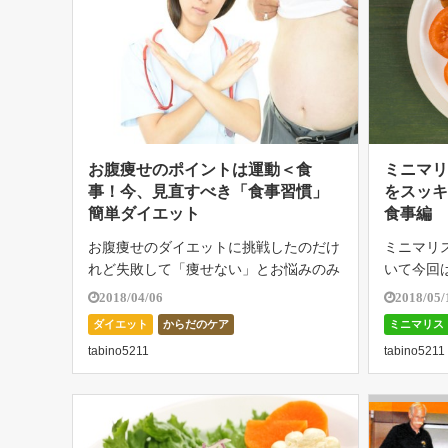
お腹痩せのポイントは運動＜食
ミニマ
事！今、見直すべき「食事習慣」
をスッ
簡単ダイエット
食事編
お腹痩せのダイエットに挑戦したのだけ
ミニマリ
れど失敗して「痩せない」とお悩みのみ
いて今回
なさん！食事の習慣を変えなければと思
日々の生
2018/04/06
2018/05/
いつつ、仕事での人とのつながりや「美
が、ムダ
ダイエット
からだのケア
ミニマリス
味しいお店を見つけた」などの嬉しい情
食事に向
tabino5211
tabino5211
報に惑わされることもあるし、そのなか
は、かた
でな […]
な食器を使