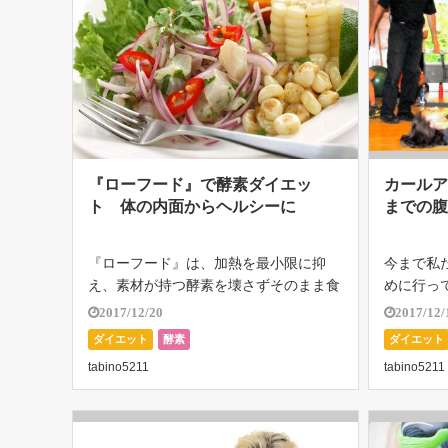
『ローフード』で酵素ダイエッ
カール
ト 体の内面からヘルシーに
までの
『ローフード』は、加熱を最小限に抑
今まで私
え、素材が持つ酵素を壊さずそのまま食
めに行っ
べること。『体を内側からきれいに』と
原因にな
2017/12/20
2017/12/
いう考え方で、ちょっと聞き慣れないこ
り、バス
ダイエット
酵素
ダイエット
とばだけれど、その由来、考え方を知る
の声が広
tabino5211
tabino5211
と、なるほどと納得させられる。素材が
ボール協
持つ本 […]
ング […]