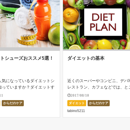
トシューズおススメ5選！
ダイエットの基本
人気になっているダイエットシ
近くのスーパーやコンビニ、デパ
知っていますか？ダイエットす
レストラン、カフェなどでは、と
考えられた靴で履いて歩くだけ
しと食欲をそそる色鮮やかで美味
11
2017/08/10
が燃焼して自然とフットワーク
な食品と、目移りしてしまうほど
からだのケア
ダイエット
からだのケア
り、からだがいつもより軽く感
なメニューが並んでいる。近年で
tabino5211
す。ダイエットに本気で取り組
の時代にあって「昨日は私！ちょ
べ過 […]