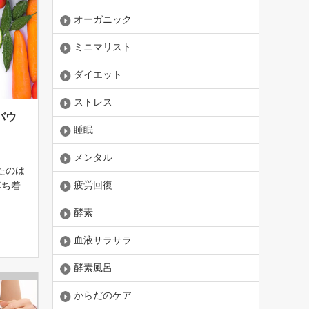
オーガニック
ミニマリスト
ダイエット
ストレス
バウ
睡眠
メンタル
たのは
疲労回復
落ち着
やファ
酵素
を引き
ンター
血液サラサラ
を誇
酵素風呂
からだのケア