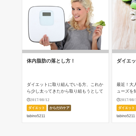
体内脂肪の落とし方！
ダイエッ
ダイエットに取り組んでいる方、これか
最近！大
ら少し太ってきたから取り組もうとして
ューズを
いる方、また今まで何度もトライして失
るために
2017/08/12
2017/08/
敗してまたもや立ち上がり！「やるぞ
で、脂肪
ダイエット
からだのケア
ダイエット
～」と気合を入れている方など！シーン
が良くな
tabino5211
tabino5211
はその人により、さまざまですよね！私
じられま
のいま […]
むに […]