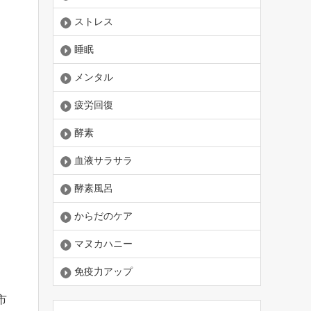
ストレス
睡眠
メンタル
疲労回復
酵素
血液サラサラ
酵素風呂
からだのケア
マヌカハニー
免疫力アップ
市