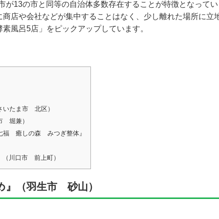
都市が13の市と同等の自治体多数存在することが特徴となってい
に商店や会社などが集中することはなく、少し離れた場所に立
酵素風呂5店」をピックアップしています。
）
さいたま市 北区）
市 堀兼）
七福 癒しの森 みつぎ整体』
』（川口市 前上町）
め』（羽生市 砂山）