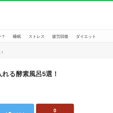
か？
睡眠
ストレス
疲労回復
ダイエット
選！
入れる酵素風呂5選！
0