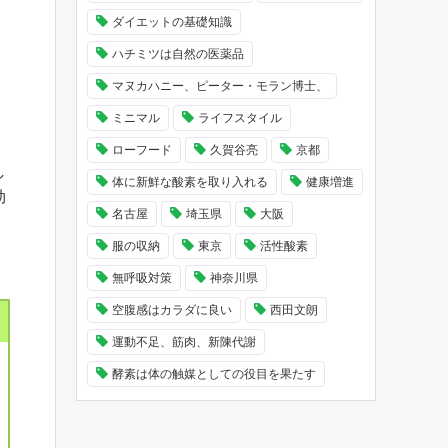
ダイエットの基礎知識
ハチミツは自然の医薬品
マヌカハニー、ピーター・モラン博士、
ミニマル
ライフスタイル
ローフード
久賀谷亮
京都
し
体に新鮮な酸素を取り入れる
健康増進
効
名古屋
埼玉県
大阪
服の収納
東京
活性酸素
無呼吸対策
神奈川県
空腹感はカラダに良い
西田文朗
運動不足、筋肉、新陳代謝
酵素は体の触媒としての役目を果たす