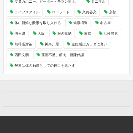
マヌカハニー、ピーター・モラン博士、
ミニマル
ライフスタイル
ローフード
久賀谷亮
京都
体に新鮮な酸素を取り入れる
健康増進
名古屋
埼玉県
大阪
服の収納
東京
活性酸素
無呼吸対策
神奈川県
空腹感はカラダに良い
西田文朗
運動不足、筋肉、新陳代謝
酵素は体の触媒としての役目を果たす