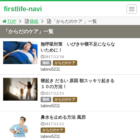
firstlife-navi
TOP
睡眠
「からだのケア 」一覧
「からだのケア」一覧
無呼吸対策 いびきや寝不足にならな
いために！
2017/12/16
睡眠
からだのケア
tabino5211
寝起き だるい 原因 朝スッキリ起きる
１０の方法！
2017/12/15
睡眠
からだのケア
tabino5211
鼻水を止める方法 風邪
2017/12/12
からだのケア
tabino5211