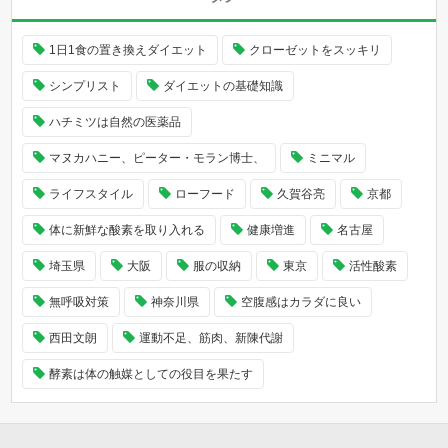
1日1食の置き換えダイエット
クローゼットをスッキリ
シンプリスト
ダイエットの基礎知識
ハチミツは自然の医薬品
マヌカハニー、ピーター・モラン博士、
ミニマル
ライフスタイル
ローフード
久賀谷亮
京都
体に新鮮な酸素を取り入れる
健康増進
名古屋
埼玉県
大阪
服の収納
東京
活性酸素
無呼吸対策
神奈川県
空腹感はカラダに良い
西田文朗
運動不足、筋肉、新陳代謝
酵素は体の触媒としての役目を果たす